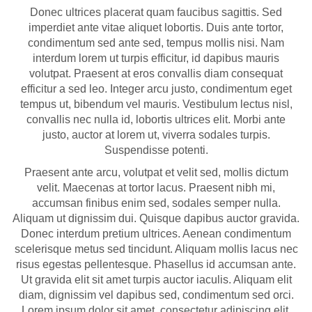
Donec ultrices placerat quam faucibus sagittis. Sed
imperdiet ante vitae aliquet lobortis. Duis ante tortor,
condimentum sed ante sed, tempus mollis nisi. Nam
interdum lorem ut turpis efficitur, id dapibus mauris
volutpat. Praesent at eros convallis diam consequat
efficitur a sed leo. Integer arcu justo, condimentum eget
tempus ut, bibendum vel mauris. Vestibulum lectus nisl,
convallis nec nulla id, lobortis ultrices elit. Morbi ante
justo, auctor at lorem ut, viverra sodales turpis.
Suspendisse potenti.
Praesent ante arcu, volutpat et velit sed, mollis dictum
velit. Maecenas at tortor lacus. Praesent nibh mi,
accumsan finibus enim sed, sodales semper nulla.
Aliquam ut dignissim dui. Quisque dapibus auctor gravida.
Donec interdum pretium ultrices. Aenean condimentum
scelerisque metus sed tincidunt. Aliquam mollis lacus nec
risus egestas pellentesque. Phasellus id accumsan ante.
Ut gravida elit sit amet turpis auctor iaculis. Aliquam elit
diam, dignissim vel dapibus sed, condimentum sed orci.
Lorem ipsum dolor sit amet, consectetur adipiscing elit.